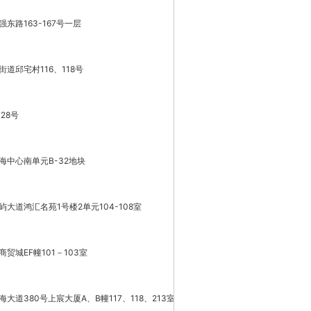
路163-167号一层
道邱宅村116、118号
28号
中心南单元B-32地块
大道鸿汇名苑1号楼2单元104-108室
城EF幢101－103室
道380号上宸大厦A、B幢117、118、213室