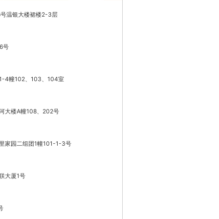
6号温银大楼裙楼2-3层
6号
4幢102、103、104室
大楼A幢108、202号
园二组团1幢101-1-3号
联大厦1号
号