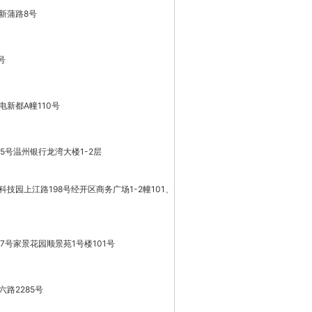
新蒲路8号
号
新都A幢110号
5号温州银行龙湾大楼1-2层
园上江路198号经开区商务广场1-2幢101、201
7号家景花园顺景苑1号楼101号
路2285号