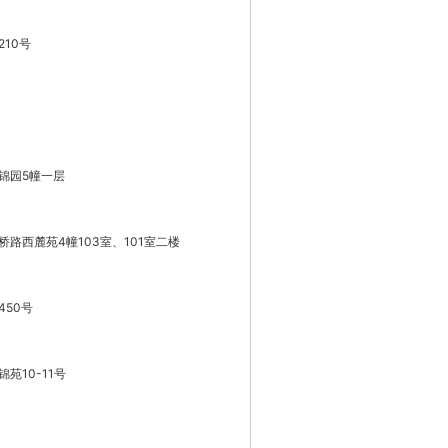
10号
锦园5幢一层
路西麓苑4幢103室、101室二楼
50号
苑10-11号