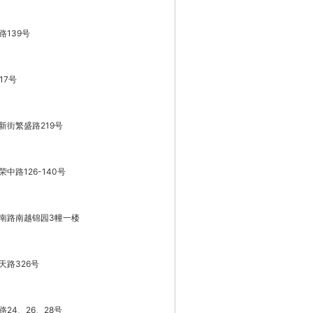
139号
17号
街繁盛路219号
路126-140号
南路南越锦园3幢一楼
路326号
24、26、28号