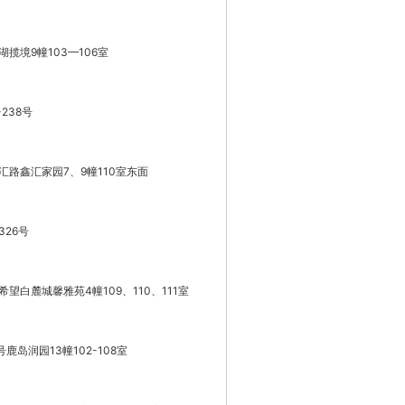
揽境9幢103—106室
238号
路鑫汇家园7、9幢110室东面
26号
白麓城馨雅苑4幢109、110、111室
鹿岛润园13幢102-108室