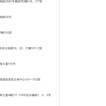
2567号雁林湾2幢116、117室
南路54号
幢105室
义锦园19、20、21幢101-2室
大厦110号
德昌景苑文体中心101—102室
厦A幢117-119号及永楠路1、3、5号